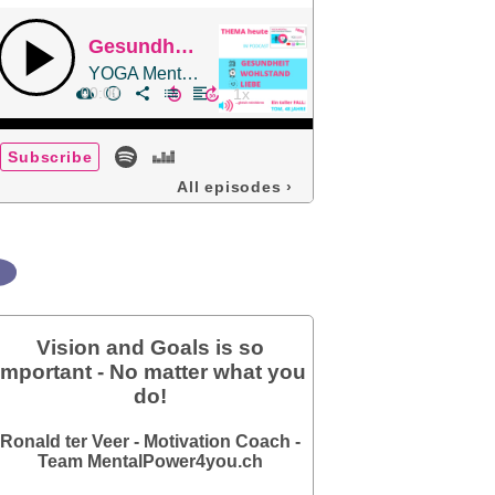
Gesundheit, Wohlstand und Liebe - TOM meine TOTALE Verwandlung!
YOGA Mental - von Team Mental-Power-4-you.ch
00:00
Subscribe
All episodes
›
Vision and Goals is so
important - No matter what you
do!
Ronald ter Veer - Motivation Coach -
Team MentalPower4you.ch