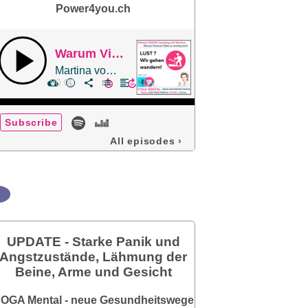
Power4you.ch
Warum Visionen und Ziele so wichtig sind? Egal was man macht! Teil 1
Martina vom Team Mental-Power4you.ch
00:00
Subscribe
All episodes
›
UPDATE - Starke Panik und
Angstzustände, Lähmung der
Beine, Arme und Gesicht
OGA Mental - neue Gesundheitswege