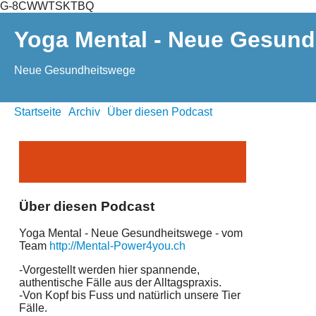
G-8CWWTSKTBQ
Yoga Mental - Neue Gesund
Neue Gesundheitswege
Startseite
Archiv
Über diesen Podcast
Über diesen Podcast
Yoga Mental - Neue Gesundheitswege - vom
Team
http://Mental-Power4you.ch
-Vorgestellt werden hier spannende,
authentische Fälle aus der Alltagspraxis.
-Von Kopf bis Fuss und natürlich unsere Tier
Fälle.