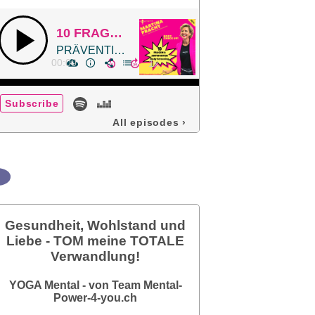
10 FRAGEN-ANTWORTEN zum BODY SCREENING VON UND MIT MARTINA
PRÄVENTION GESUNDHEIT - WAS UND WIE? ZEIT UND KOSTEN? WO?
00:00
Subscribe
All episodes
›
Gesundheit, Wohlstand und
Liebe - TOM meine TOTALE
Verwandlung!
YOGA Mental - von Team Mental-
Power-4-you.ch