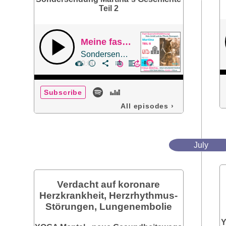
Teil 2
Meine fast Querschnittslähmung, Unfälle und der Pferderennsport
Sondersendung Martina`s Geschichte Teil 2
00:00
Subscribe
All episodes
›
July
Verdacht auf koronare
Herzkrankheit, Herzrhythmus-
Störungen, Lungenembolie
Y