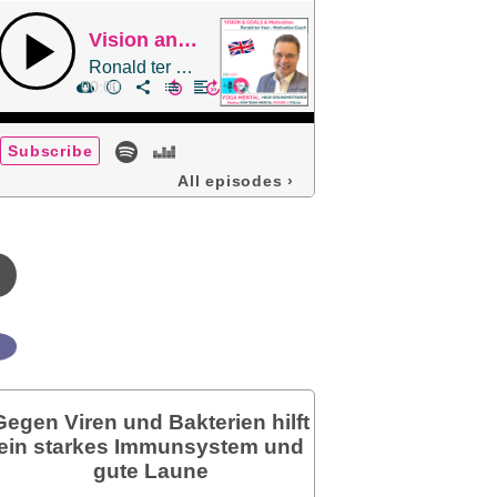
Vision and Goals is so important - No matter what you do!
Ronald ter Veer - Motivation Coach - Team MentalPower4you.ch
00:00
Subscribe
All episodes
›
Gegen Viren und Bakterien hilft
ein starkes Immunsystem und
gute Laune