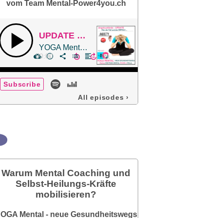
vom Team Mental-Power4you.ch
UPDATE - Starke Panik und Angstzustände, Lähmung der Beine, Arme und Gesicht
YOGA Mental - neue Gesundheitswege vom Team Mental-Power4you.ch
00:00
Subscribe
All episodes
›
Warum Mental Coaching und
Selbst-Heilungs-Kräfte
mobilisieren?
OGA Mental - neue Gesundheitswegs