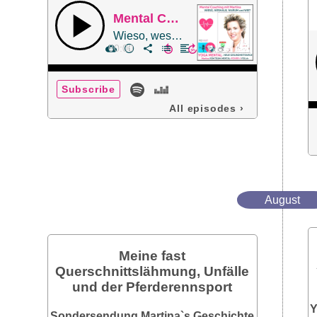
Mental Coaching mit Martina
Wieso, weshalb, warum und WIE?
00:00
Subscribe
All episodes
›
August
Meine fast
Querschnittslähmung, Unfälle
und der Pferderennsport
Y
Sondersendung Martina`s Geschichte