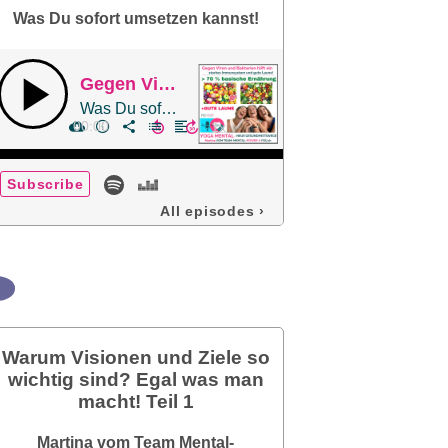
Was Du sofort umsetzen kannst!
Gegen Viren und Bakterien hilft ein starkes Immunsystem und gute Laune
Was Du sofort umsetzen kannst!
00:00
Subscribe
All episodes
›
Warum Visionen und Ziele so
wichtig sind? Egal was man
macht! Teil 1
Martina vom Team Mental-